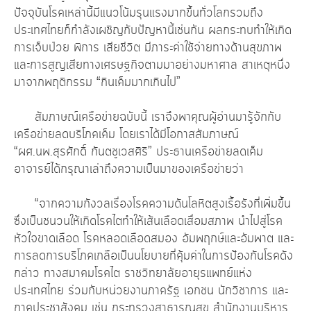
ปัจจุบันโรคเหล่านี้มีแนวโน้มรุนแรงมากขึ้นทั่วโลกรวมถึง
ประเทศไทยก็กำลังเผชิญกับปัญหานี้เช่นกัน ผลกระทบทำให้เกิด
การเจ็บป่วย พิการ เสียชีวิต มีภาระค่าใช้จ่ายทางด้านสุขภาพ
และการสูญเสียทางเศรษฐกิจตามมาอย่างมหาศาล สาเหตุหนึ่ง
มาจากพฤติกรรม “กินเค็มมากเกินไป”
สัมภาษณ์เครือข่ายฉบับนี้ เราจึงพาคุณผู้อ่านมารู้จักกับ
เครือข่ายลดบริโภคเค็ม โดยเราได้มีโอกาสสัมภาษณ์
“ผศ.นพ.สุรศักดิ์ กันตชูเวสศิริ” ประธานเครือข่ายลดเค็ม
อาจารย์ได้กรุณาเล่าถึงความเป็นมาของเครือข่ายว่า
“จากความกังวลเรื่องโรคความดันโลหิตสูงเรื้อรังที่เพิ่มขึ้น
ซึ่งเป็นชนวนให้เกิดโรคไตทำให้เส้นเลือดเสื่อมสภาพ นำไปสู่โรค
หัวใจขาดเลือด โรคหลอดเลือดสมอง อัมพฤกษ์และอัมพาต และ
การลดการบริโภคเกลือเป็นนโยบายที่คุ้มค่าในการป้องกันโรคดัง
กล่าว ทางสมาคมโรคไต ราชวิทยาลัยอายุรแพทย์แห่ง
ประเทศไทย ร่วมกับหน่วยงานภาครัฐ เอกชน นักวิชาการ และ
ภาคประชาสังคม เช่น กระทรวงสาธารณสุข สำนักงานบริหาร