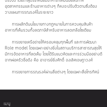
จริงจัง โดยถ้าผู้บริโภคนิยมอาหารที่เค็มน้อยลงภาค
อุตสาหกรรมและร้านอาหารต่างๆ ก็คงจะปรับตัวตามซึ่งต้อง
วางแผนการรณรงค์ในระยะยาว
การผลักดันนโยบายทางกฎหมายในการควบคุมสินค้า
อาหารที่เค็มรวมทั้งลดภาษีสำหรับอาหารลดเกลือโซเดียม
การขยายเครือข่ายให้ครอบคลุมทุกพื้นที่ และการพัฒนา
Role model โดยเฉพาะอย่างยิ่งในสถานบริการสาธารณสุขให้
มีการจัดอาหารที่ลดเค็ม โดยได้รับแนวคิดและการร่วมมืออย่างดี
จากพ่อครัวชื่อดัง คือ อาจารย์ยิ่งศักดิ์ จงเลิศเจษฎาวงศ์
การขยายการรณรงค์ผ่านสื่อต่างๆ โดยเฉพาะสื่อโทรทัศน์
เมนู