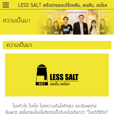
LESS SALT เครือข่ายลดบริโภคเค็ม, ลดเค็ม, ลดโรค
ความเป็นมา
โรคหัวใจ โรคไต โรคความดันโลหิตสูง และอัมพฤกษ์
อัมพาต อยู่ในกลุ่มโรคไม่ติดต่อเรื้อรังหรือเรียกว่า “โรควิถีชีวิต”