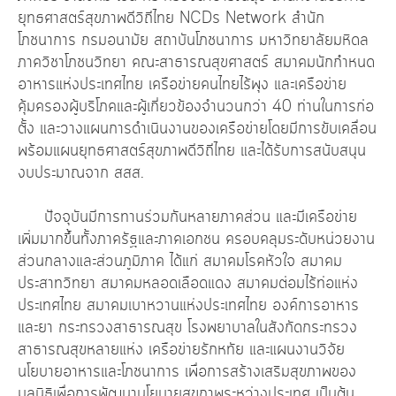
ยุทธศาสตร์สุขภาพดีวิถีไทย NCDs Network สำนัก
โภชนาการ กรมอนามัย สถาบันโภชนาการ มหาวิทยาลัยมหิดล
ภาควิชาโภชนวิทยา คณะสาธารณสุขศาสตร์ สมาคมนักกำหนด
อาหารแห่งประเทศไทย เครือข่ายคนไทยไร้พุง และเครือข่าย
คุ้มครองผู้บริโภคและผู้เกี่ยวข้องจำนวนกว่า 40 ท่านในการก่อ
ตั้ง และวางแผนการดำเนินงานของเครือข่ายโดยมีการขับเคลื่อน
พร้อมแผนยุทธศาสตร์สุขภาพดีวิถีไทย และได้รับการสนับสนุน
งบประมาณจาก สสส.
ปัจจุบันมีการทานร่วมกันหลายภาคส่วน และมีเครือข่าย
เพิ่มมากขึ้นทั้งภาครัฐและภาคเอกชน ครอบคลุมระดับหน่วยงาน
ส่วนกลางและส่วนภูมิภาค ได้แก่ สมาคมโรคหัวใจ สมาคม
ประสาทวิทยา สมาคมหลอดเลือดแดง สมาคมต่อมไร้ท่อแห่ง
ประเทศไทย สมาคมเบาหวานแห่งประเทศไทย องค์การอาหาร
และยา กระทรวงสาธารณสุข โรงพยาบาลในสังกัดกระทรวง
สาธารณสุขหลายแห่ง เครือข่ายรักหทัย และแผนงานวิจัย
นโยบายอาหารและโภชนาการ เพื่อการสร้างเสริมสุขภาพของ
มูลนิธิเพื่อการพัฒนานโยบายสุขภาพระหว่างประเทศ เป็นต้น