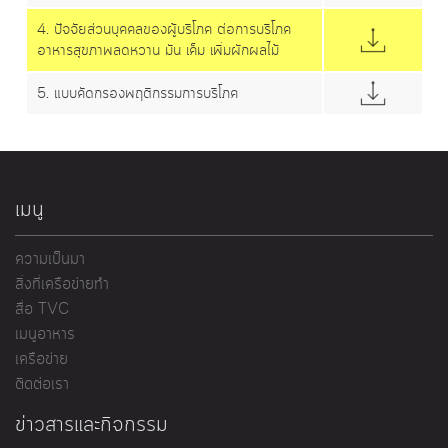
4. ปัจจัยส่วนบุคคลของผู้บริโภค ต่อการบริโภค
อาหารสุขภาพลดหวาน มัน เค็ม เพิ่มผักผลไม้
5. แบบคัดกรองพฤติกรรมการบริโภค
เมนู
ความเป็นมา
สิ่งที่เครือข่ายทำ
สื่อ TVC
เมนูอาหาร
เครือข่าย
ติดต่อเรา
ข่าวสารและกิจกรรม